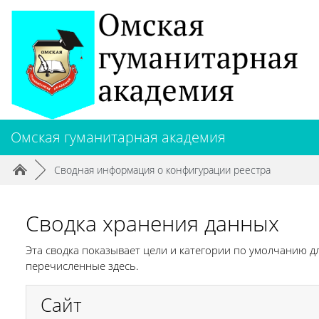
Перейти к основному содержанию
Омская гуманитарная академия
Путь к странице
/
►
Сводная информация о конфигурации реестра
Сводка хранения данных
Эта сводка показывает цели и категории по умолчанию д
перечисленные здесь.
Сайт